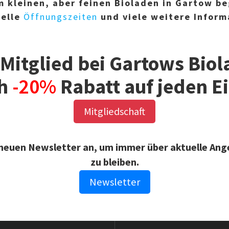
m kleinen, aber feinen Bioladen in Gartow b
uelle
Öffnungszeiten
und viele weitere Inform
 Mitglied bei Gartows Bio
ch
-20%
Rabatt auf jeden E
Mitgliedschaft
n neuen Newsletter an, um immer über aktuelle Ang
zu bleiben.
Newsletter